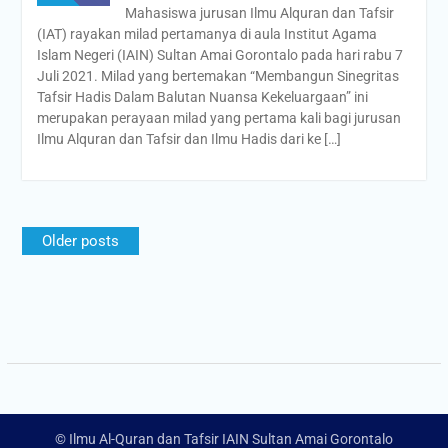
Mahasiswa jurusan Ilmu Alquran dan Tafsir
(IAT) rayakan milad pertamanya di aula Institut Agama
Islam Negeri (IAIN) Sultan Amai Gorontalo pada hari rabu 7
Juli 2021. Milad yang bertemakan “Membangun Sinegritas
Tafsir Hadis Dalam Balutan Nuansa Kekeluargaan” ini
merupakan perayaan milad yang pertama kali bagi jurusan
Ilmu Alquran dan Tafsir dan Ilmu Hadis dari ke […]
Older posts
© Ilmu Al-Quran dan Tafsir IAIN Sultan Amai Gorontalo