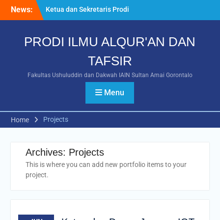
RAKER Fakultas
News:
Ushuluddin dan Dakwah
Tahun 2026
Webinar Nasional Bahas
PRODI ILMU ALQUR'AN DAN
“Humanisme Qur’ani dan
Advokasi Difabel”
TAFSIR
Mahasiswa IAT IAIN Sultan
Amai Gorontalo Raih
Fakultas Ushuluddin dan Dakwah IAIN Sultan Amai Gorontalo
Prestasi Gemilang pada
Menu
POROS INTIM IV 2026 di
UIN Datokarama Palu
Projects
Home
Archives:
Projects
This is where you can add new portfolio items to your
project.