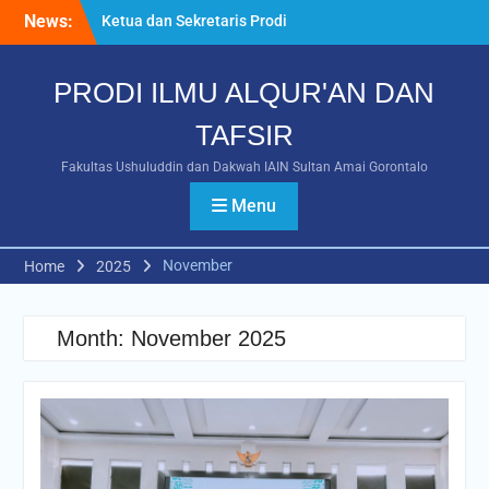
News:
Ketua dan Sekretaris Prodi
Ilmu Al-Qur’an dan Tafsir
Menyampaikan Program
PRODI ILMU ALQUR'AN DAN
Kerja Unggulan pada PRA
RAKER Fakultas
TAFSIR
Ushuluddin dan Dakwah
Tahun 2026
Fakultas Ushuluddin dan Dakwah IAIN Sultan Amai Gorontalo
Webinar Nasional Bahas
“Humanisme Qur’ani dan
Menu
Advokasi Difabel”
Mahasiswa IAT IAIN Sultan
November
Home
2025
Amai Gorontalo Raih
Prestasi Gemilang pada
POROS INTIM IV 2026 di
Month:
November 2025
UIN Datokarama Palu