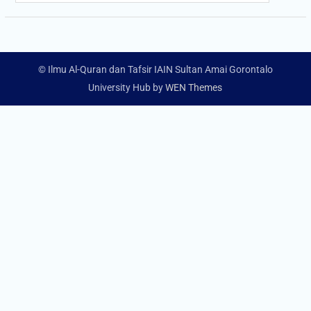
© Ilmu Al-Quran dan Tafsir IAIN Sultan Amai Gorontalo
University Hub by
WEN Themes