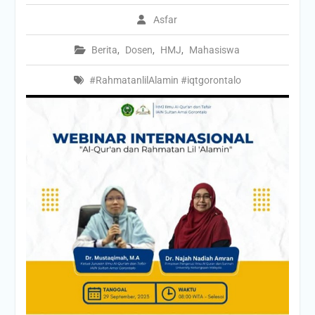
Asfar
Berita
,
Dosen
,
HMJ
,
Mahasiswa
#RahmatanlilAlamin #iqtgorontalo