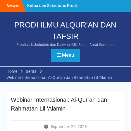
News:
Ketua dan Sekretaris Prodi
Ilmu Al-Qur’an dan Tafsir
Menyampaikan Program
PRODI ILMU ALQUR'AN DAN
Kerja Unggulan pada PRA
RAKER Fakultas
TAFSIR
Ushuluddin dan Dakwah
Tahun 2026
Fakultas Ushuluddin dan Dakwah IAIN Sultan Amai Gorontalo
Webinar Nasional Bahas
“Humanisme Qur’ani dan
Menu
Advokasi Difabel”
Mahasiswa IAT IAIN Sultan
Home
Berita
Amai Gorontalo Raih
Webinar Internasional: Al-Qur’an dan Rahmatan Lil ‘Alamin
Prestasi Gemilang pada
POROS INTIM IV 2026 di
UIN Datokarama Palu
Webinar Internasional: Al-Qur’an dan
Rahmatan Lil ‘Alamin
September 29, 2023