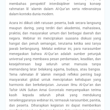
membahas perspektif interdisipliner tentang konsep
rahmatan lil ‘alamin dalam Al-Qur’an serta relevansinya
dalam konteks dunia modern.
Acara ini diikuti oleh ratusan peserta, baik secara langsung
maupun daring, yang terdiri dari akademisi, mahasiswa,
praktisi, dan masyarakat umum dari berbagai daerah dan
negara. Webinar ini menciptakan suasana diskusi yang
hangat dan penuh semangat, terutama ketika sesi tanya
jawab berlangsung. Melalui webinar ini, para narasumber
menegaskan bahwa Al-Qur’an adalah sumber petunjuk
universal yang membawa pesan perdamaian, keadilan, dan
kesejahteraan bagi seluruh umat manusia tanpa
memandang latar belakang agama, budaya, atau bangsa.
Tema
rahmatan lil ‘alamin
menjadi refleksi penting bagi
masyarakat global untuk menciptakan kehidupan yang
harmonis dan berkelanjutan. Jurusan Ilmu Al-Qur’an dan
Tafsir IAIN Sultan Amai Gorontalo menyampaikan terima
kasih kepada seluruh pihak yang mendukung
terselenggaranya webinar ini, termasuk narasumber, panitia,
dan peserta. Diharapkan kegiatan ini dapat memberikan