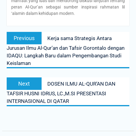
manfaat yang luas dan mendorong diskusi lanjutan tentang
peran Al-Qur’an sebagai sumber inspirasi rahmatan lil
‘alamin dalam kehidupan modern.
Previous
Kerja sama Strategis Antara
Jurusan Ilmu Al-Qur’an dan Tafsir Gorontalo dengan
IDAQU: Langkah Baru dalam Pengembangan Studi
Keislaman
Next
DOSEN ILMU AL-QUR’AN DAN
TAFSIR HUSNI IDRUS, LC.,M.SI PRESENTASI
‎INTERNASIONAL DI QATAR