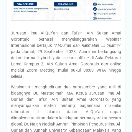
Jurusan Ilmu Al-Qur’an dan Tafsir IAIN Sultan Amai
Gorontalo berhasil menyelenggarakan Webinar
Internasional bertajuk
“Al-Qur’an dan Rahmatan Lil ‘Alamin”
pada Jumat, 29 September 2023. Acara ini berlangsung
dalam format hybrid, yaitu secara offline di Aula Rektorat
Lama Kampus 2 IAIN Sultan Amai Gorontalo dan online
melalui Zoom Meeting, mulai pukul 08:00 WITA hingga
selesai.
Webinar ini menghadirkan dua narasumber yang ahli di
bidangnya: Dr. Mustaqimah, MA, Ketua Jurusan Ilmu Al-
Qur’an dan Tafsir IAIN Sultan Amai Gorontalo, yang
menyampaikan materi tentang bagaimana nilai-nilai
rahmatan lil ‘alamin dalam Al-Qur’an dapat
diimplementasikan dalam kehidupan bermasyarakat secara
global. Dr. Najah Nadiah Amran, Pimpinan Pengurus Ilmu Al-
Qur’an dan Sunnah University Kebangsaan Malaysia, yang